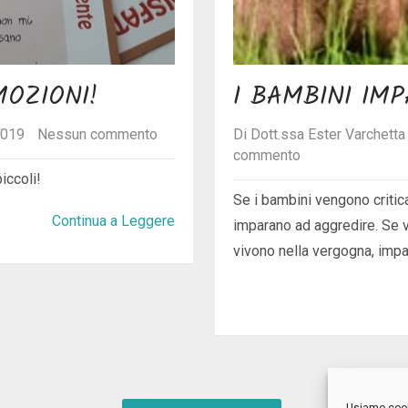
OZIONI!
I BAMBINI IM
2019
Nessun commento
Di
Dott.ssa Ester Varchetta
commento
iccoli!
Se i bambini vengono critica
Continua a Leggere
imparano ad aggredire. Se v
vivono nella vergogna, imp