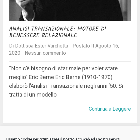
ANALISI TRANSAZIONALE: MOTORE DI
BENESSERE RELAZIONALE
Di
Dott.ssa Ester Varchetta
Postato Il Agosto 16,
2020
Nessun commento
“Non c’è bisogno di star male per voler stare
meglio” Eric Berne Eric Berne (1910-1970)
elaborò l’Analisi Transazionale negli anni ’50. Si
tratta di un modello
Continua a Leggere
Niente più posts.
Usiamo cookie per ottimizzare il nostro sito web ed i nostri servizi.