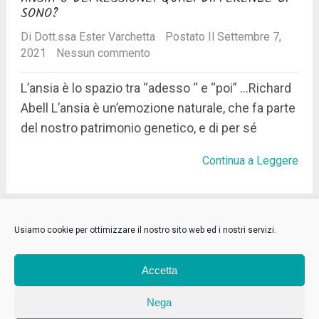
SONO?
Di
Dott.ssa Ester Varchetta
Postato Il Settembre 7,
2021
Nessun commento
L’ansia è lo spazio tra “adesso “ e “poi” …Richard
Abell L’ansia è un’emozione naturale, che fa parte
del nostro patrimonio genetico, e di per sé
Continua a Leggere
Carica più post
Usiamo cookie per ottimizzare il nostro sito web ed i nostri servizi.
Accetta
Nega
CHI SONO
AMBITI DI INTERVENTO
MEDIAZIONE FAMILIARE