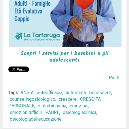
Scopri i servizi per i bambini e gli
adolescenti
Pin It
Tags:
ANSIA
,
autoefficacia
,
autostima
,
benessere
,
counselingpsicologico
,
crescere
,
CRESCITA
PERSONALE
,
disturbidansia
,
emozioni
,
emozionidifficili
,
PAURE
,
psicologiaclinica
,
psicologiadelleducazione